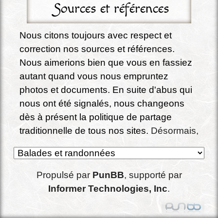
Sources et références
Nous citons toujours avec respect et 
correction nos sources et références. 
Nous aimerions bien que vous en fassiez 
autant quand vous nous empruntez 
photos et documents. En suite d'abus qui 
nous ont été signalés, nous changeons 
dès à présent la politique de partage 
traditionnelle de tous nos sites. 
Désormais, 
sauf exception expressément signalée, 
tous nos écrits, documents, photos et 
conception de site sont partagés sous la 
Propulsé par
PunBB
, supporté par
licence Creative commons : 
CC BY-SA 4.0 
Informer Technologies, Inc
.
Attribution - Partage dans les mêmes 
conditions
.