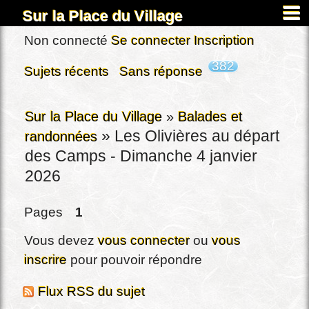
Sur la Place du Village
Accueil
Non connecté
Se connecter
Inscription
À propos
382
Sujets récents
Sans réponse
Carnets
Images&Docs
Sur la Place du Village
»
Balades et
»
Les Olivières au départ
randonnées
Chercher
des Camps - Dimanche 4 janvier
Actus
2026
Dardennes
Pages
1
Inscription
Connexion
Vous devez
vous connecter
ou
vous
inscrire
pour pouvoir répondre
Flux RSS du sujet