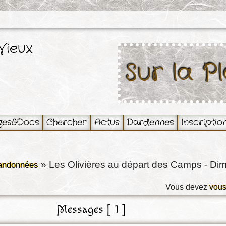
Vieux
Sur la P
ges&Docs
Chercher
Actus
Dardennes
Inscriptio
»
Les Olivières au départ des Camps - Di
randonnées
Vous devez
vous
Messages [ 1 ]