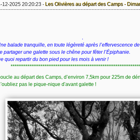
-12-2025 20:20:23 -
Les Olivières au départ des Camps - Dima
.
ne balade tranquille, en toute légèreté après l’effervescence de 
e partager une galette sous le chêne pour fêter l’Épiphanie.
e quoi repartir du bon pied pour les mois à venir !
*********************************************************************
oucle au départ des Camps, d’environ 7,5km pour 225m de dén
'oubliez pas le pique-nique d'avant galette !