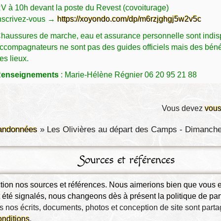
V à 10h devant la poste du Revest (covoiturage)
nscrivez-vous →
https://xoyondo.com/dp/m6rzjghgj5w2v5c
haussures de marche, eau et assurance personnelle sont indisp
ccompagnateurs ne sont pas des guides officiels mais des bénév
es lieux.
enseignements
: Marie-Hélène Régnier 06 20 95 21 88
Vous devez
vous
randonnées
»
Les Olivières au départ des Camps - Dimanche
Sources et références
ection nos sources et références. Nous aimerions bien que vous
été signalés, nous changeons dès à présent la politique de parta
 nos écrits, documents, photos et conception de site sont part
onditions
.