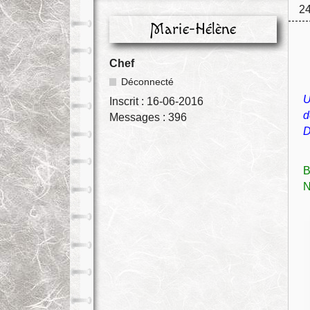
24
Marie-Hélène
Chef
Déconnecté
U
Inscrit :
16-06-2016
d
Messages :
396
D
B
N