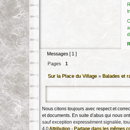
R
I
C
a
d
R
Messages [ 1 ]
Pages
1
Sur la Place du Village
»
Balades et 
Nous citons toujours avec respect et corr
et documents. En suite d'abus qui nous ont 
sauf exception expressément signalée, tous
4.0 
Attribution - Partage dans les mêmes c