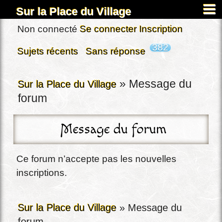
Sur la Place du Village
Accueil
Non connecté
Se connecter
Inscription
À propos
382
Sujets récents
Sans réponse
Carnets
Images&Docs
»
Message du
Sur la Place du Village
forum
Chercher
Actus
Message du forum
Dardennes
Inscription
Ce forum n’accepte pas les nouvelles
Connexion
inscriptions.
Sur la Place du Village
»
Message du
forum