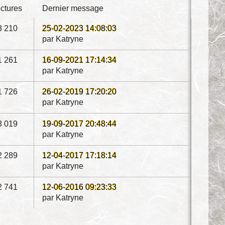
ectures
dernier message
3 210
25-02-2023 14:08:03
par Katryne
1 261
16-09-2021 17:14:34
par Katryne
1 726
26-02-2019 17:20:20
par Katryne
3 019
19-09-2017 20:48:44
par Katryne
2 289
12-04-2017 17:18:14
par Katryne
2 741
12-06-2016 09:23:33
par Katryne