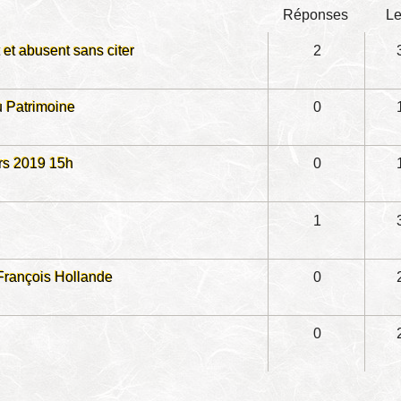
réponses
l
 et abusent sans citer
2
u Patrimoine
0
rs 2019 15h
0
1
 François Hollande
0
0