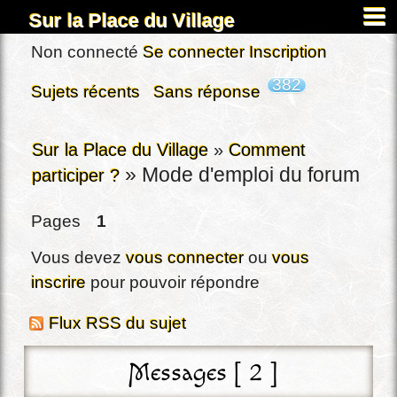
Sur la Place du Village
Accueil
Non connecté
Se connecter
Inscription
À propos
382
Sujets récents
Sans réponse
Carnets
Images&Docs
Sur la Place du Village
»
Comment
»
Mode d'emploi du forum
participer ?
Chercher
Actus
Pages
1
Dardennes
Vous devez
vous connecter
ou
vous
Inscription
inscrire
pour pouvoir répondre
Connexion
Flux RSS du sujet
Messages [ 2 ]