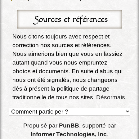
Sources et références
Nous citons toujours avec respect et 
correction nos sources et références. 
Nous aimerions bien que vous en fassiez 
autant quand vous nous empruntez 
photos et documents. En suite d'abus qui 
nous ont été signalés, nous changeons 
dès à présent la politique de partage 
traditionnelle de tous nos sites. 
Désormais, 
sauf exception expressément signalée, 
tous nos écrits, documents, photos et 
conception de site sont partagés sous la 
Propulsé par
PunBB
, supporté par
licence Creative commons : 
CC BY-SA 4.0 
Informer Technologies, Inc
.