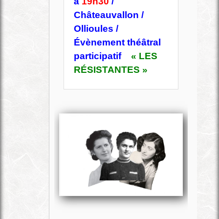
à
19h30
/
Châteauvallon /
Ollioules /
Évènement théâtral
participatif
« LES
RÉSISTANTES »