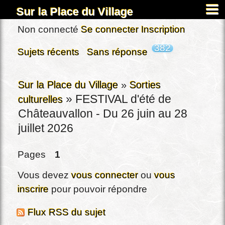
Sur la Place du Village
Accueil
Non connecté
Se connecter
Inscription
À propos
382
Sujets récents
Sans réponse
Carnets
Images&Docs
Sur la Place du Village
»
Sorties
»
FESTIVAL d'été de
culturelles
Chercher
Châteauvallon - Du 26 juin au 28
Actus
juillet 2026
Dardennes
Pages
1
Inscription
Connexion
Vous devez
vous connecter
ou
vous
inscrire
pour pouvoir répondre
Flux RSS du sujet