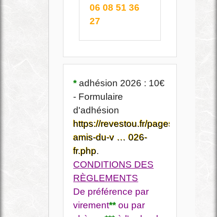
06 08 51 36
27
*
adhésion 2026 : 10€
- Formulaire
d'adhésion
https://revestou.fr/pages/345-
amis-du-v … 026-
fr.php
.
CONDITIONS DES
RÈGLEMENTS
De préférence par
virement
**
ou par