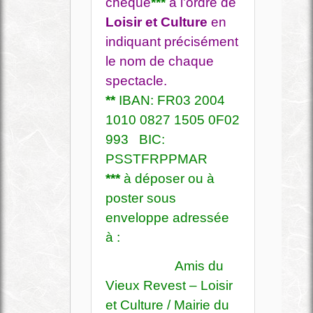
chèque
***
à l’ordre de
Loisir et Culture
en
indiquant précisément
le nom de chaque
spectacle.
**
IBAN: FR03 2004
1010 0827 1505 0F02
993 BIC:
PSSTFRPPMAR
***
à déposer ou à
poster sous
enveloppe adressée
à :
Amis du
Vieux Revest – Loisir
et Culture / Mairie du