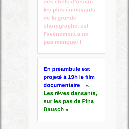
des chefs-d’œuvre
les plus émouvants
de la grande
chorégraphe, est
l’évènement à ne
pas manquer !
En préambule est
projeté à 19h le film
documentaire
«
Les rêves dansants,
sur les pas de Pina
Bausch »