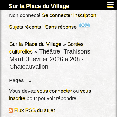
Sur la Place du Village
Accueil
Non connecté
Se connecter
Inscription
À propos
382
Sujets récents
Sans réponse
Carnets
Images&Docs
Sur la Place du Village
»
Sorties
»
Théâtre "Trahisons" -
culturelles
Chercher
Mardi 3 février 2026 à 20h -
Actus
Chateauvallon
Dardennes
Pages
1
Inscription
Connexion
Vous devez
vous connecter
ou
vous
inscrire
pour pouvoir répondre
Flux RSS du sujet