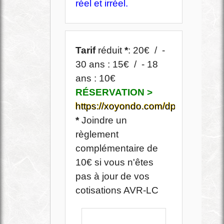
réel et irréel.
Tarif
réduit
*
: 20€ / -
30 ans : 15€ / - 18
ans : 10€
RÉSERVATION >
https://xoyondo.com/dp/9bv3tfcbo
*
Joindre un
règlement
complémentaire de
10€ si vous n'êtes
pas à jour de vos
cotisations AVR-LC