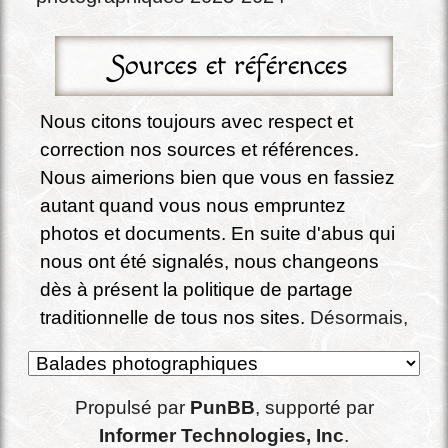
Sources et références
Nous citons toujours avec respect et 
correction nos sources et références. 
Nous aimerions bien que vous en fassiez 
autant quand vous nous empruntez 
photos et documents. En suite d'abus qui 
nous ont été signalés, nous changeons 
dès à présent la politique de partage 
traditionnelle de tous nos sites. 
Désormais, 
sauf exception expressément signalée, 
tous nos écrits, documents, photos et 
conception de site sont partagés sous la 
Propulsé par
PunBB
, supporté par
licence Creative commons : 
CC BY-SA 4.0 
Informer Technologies, Inc
.