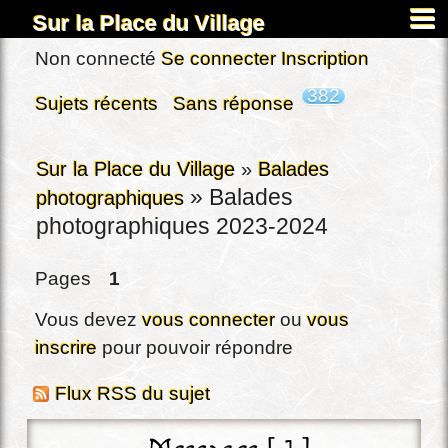
Sur la Place du Village
Accueil
Non connecté
Se connecter
Inscription
À propos
382
Sujets récents
Sans réponse
Carnets
Images&Docs
Sur la Place du Village
»
Balades
»
Balades
photographiques
Chercher
photographiques 2023-2024
Actus
Dardennes
Pages
1
Inscription
Vous devez
vous connecter
ou
vous
Connexion
inscrire
pour pouvoir répondre
Flux RSS du sujet