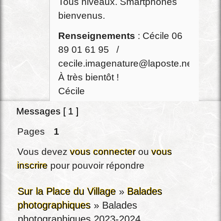
Tous niveaux. Smartphones
bienvenus.
Renseignements
: Cécile 06
89 01 61 95 /
cecile.imagenature@laposte.net
À très bientôt !
Cécile
Messages [ 1 ]
Pages
1
Vous devez
vous connecter
ou
vous
inscrire
pour pouvoir répondre
Sur la Place du Village
»
Balades
photographiques
»
Balades
photographiques 2023-2024