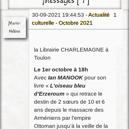
Messages [ 1 ]
30-09-2021 19:44:53 -
Actualité
1
culturelle - Octobre 2021
Marie-
Hélène
RENCONTRE
et dédicace à
Chef
la Librairie CHARLEMAGNE à
Déconnecté
Toulon
Le 1er octobre à 18h
Avec
Ian MANOOK
pour son
livre «
L’oiseau bleu
d’Erzeroum
» qui retrace le
destin de 2 sœurs de 10 et 6
ans depuis le massacre des
Arméniens par l’empire
Ottoman jusqu’à la veille de la