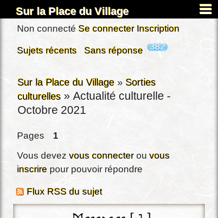
Sur la Place du Village
Accueil
Non connecté
Se connecter
Inscription
À propos
382
Sujets récents
Sans réponse
Carnets
Images&Docs
Sur la Place du Village
»
Sorties
»
Actualité culturelle -
culturelles
Chercher
Octobre 2021
Actus
Dardennes
Pages
1
Inscription
Vous devez
vous connecter
ou
vous
Connexion
inscrire
pour pouvoir répondre
Flux RSS du sujet