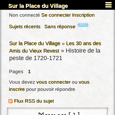
Sur la Place du Village
Accueil
Non connecté
Se connecter
Inscription
À propos
382
Sujets récents
Sans réponse
Carnets
Images&Docs
Sur la Place du Village
»
Les 30 ans des
»
Histoire de la
Amis du Vieux Revest
Chercher
peste de 1720-1721
Actus
Dardennes
Pages
1
Inscription
Vous devez
vous connecter
ou
vous
Connexion
inscrire
pour pouvoir répondre
Flux RSS du sujet