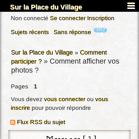
Sur la Place du Village
Accueil
Non connecté
Se connecter
Inscription
À propos
382
Sujets récents
Sans réponse
Carnets
Images&Docs
Sur la Place du Village
»
Comment
»
Comment afficher vos
participer ?
Chercher
photos ?
Actus
Dardennes
Pages
1
Inscription
Vous devez
vous connecter
ou
vous
Connexion
inscrire
pour pouvoir répondre
Flux RSS du sujet