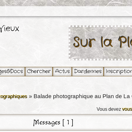
Vieux
Sur la P
ges&Docs
Chercher
Actus
Dardennes
Inscriptio
»
Balade photographique au Plan de La
tographiques
Vous devez
vous
Messages [ 1 ]