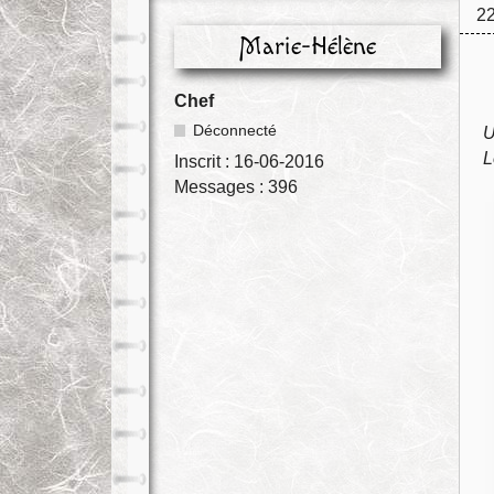
22
Marie-Hélène
Chef
Déconnecté
U
L
Inscrit :
16-06-2016
Messages :
396