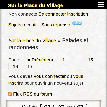
Sur la Place du Village
Accueil
Non connecté
Se connecter
Inscription
À propos
382
Sujets récents
Sans réponse
Carnets
Images&Docs
»
Balades et
Sur la Place du Village
randonnées
Chercher
Actus
Pages
◄ Précédent
1
…
15
Dardennes
16
17
Inscription
Vous devez
vous connecter
ou
vous
Connexion
inscrire
pour ouvrir un nouveau sujet
Flux RSS du forum