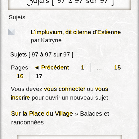
Sujets [ 97 à 97 sur 97 ]
Sujets
L'impluvium, dit citerne d'Estienne
par
Katryne
Sujets [ 97 à 97 sur 97 ]
Pages
◄ Précédent
1
…
15
16
17
Vous devez
vous connecter
ou
vous
inscrire
pour ouvrir un nouveau sujet
Sur la Place du Village
»
Balades et
randonnées