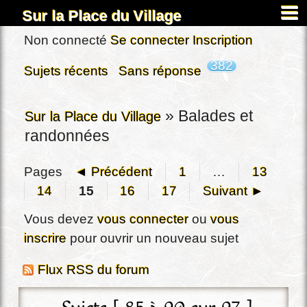
Sur la Place du Village
Accueil
Non connecté
Se connecter
Inscription
À propos
382
Sujets récents
Sans réponse
Carnets
Images&Docs
»
Balades et
Sur la Place du Village
randonnées
Chercher
Actus
Pages
◄ Précédent
1
…
13
Dardennes
14
15
16
17
Suivant ►
Inscription
Vous devez
vous connecter
ou
vous
Connexion
inscrire
pour ouvrir un nouveau sujet
Flux RSS du forum