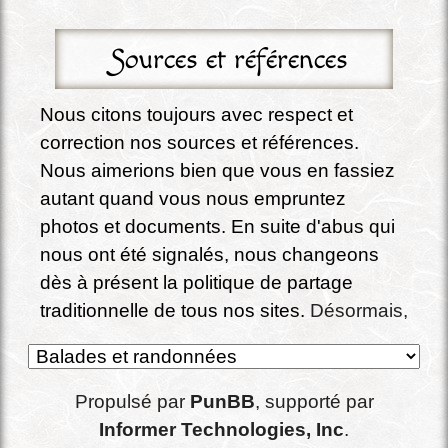
Sources et références
Nous citons toujours avec respect et 
correction nos sources et références. 
Nous aimerions bien que vous en fassiez 
autant quand vous nous empruntez 
photos et documents. En suite d'abus qui 
nous ont été signalés, nous changeons 
dès à présent la politique de partage 
traditionnelle de tous nos sites. 
Désormais, 
sauf exception expressément signalée, 
tous nos écrits, documents, photos et 
conception de site sont partagés sous la 
Propulsé par
PunBB
, supporté par
licence Creative commons : 
CC BY-SA 4.0 
Informer Technologies, Inc
.