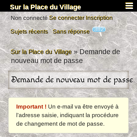
Sur la Place du Village
Accueil
Non connecté
Se connecter
Inscription
À propos
382
Sujets récents
Sans réponse
Carnets
Images&Docs
»
Demande de
Sur la Place du Village
nouveau mot de passe
Chercher
Actus
Demande de nouveau mot de passe
Dardennes
Inscription
Connexion
Important !
Un e-mail va être envoyé à
l’adresse saisie, indiquant la procédure
de changement de mot de passe.