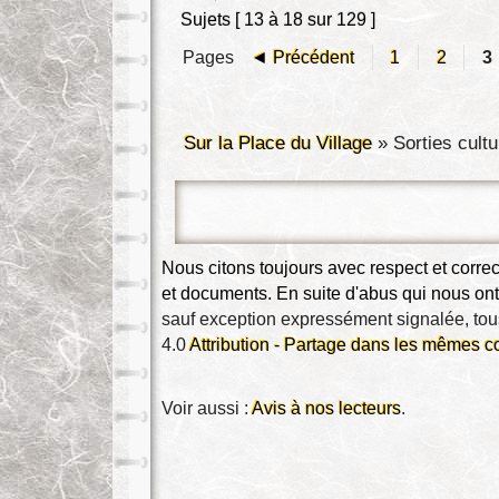
Sujets [ 13 à 18 sur 129 ]
Pages
◄ Précédent
1
2
3
Sur la Place du Village
»
Sorties cultu
Nous citons toujours avec respect et corr
et documents. En suite d'abus qui nous ont 
sauf exception expressément signalée, tous
4.0 
Attribution - Partage dans les mêmes c
Voir aussi : 
Avis à nos lecteurs
.
Pour tout renseignement, contactez-nous 
e