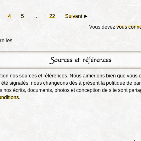
4
5
…
22
Suivant ►
Vous devez
vous conne
relles
Sources et références
ection nos sources et références. Nous aimerions bien que vous
été signalés, nous changeons dès à présent la politique de parta
 nos écrits, documents, photos et conception de site sont part
onditions
.
n cliquant ICI
. 