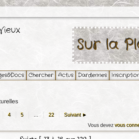
Vieux
Sur la P
ges&Docs
Chercher
Actus
Dardennes
Inscriptio
turelles
4
5
…
22
Suivant ►
Vous devez
vous conne